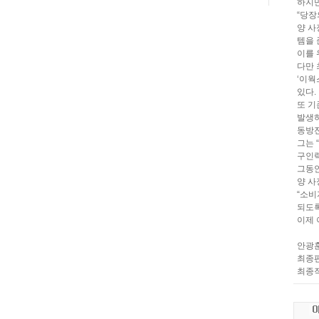
하지만
“당장
양 사
템을 
이를 
다만 
‘이웍
있다.
또 기
발생하
동방전
그는 
구인력
그동안
양 사
“소비
되도록
이제 
안광훈 
최종편집
최종작성