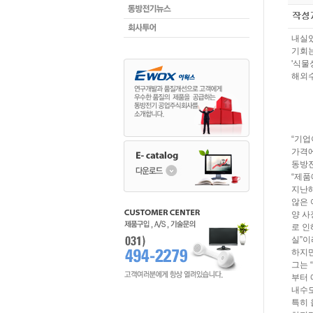
내실있
기회는
'식물
해외수
“기업
가격에
동방전
“제품
지난해
않은 
양 사
로 인
실”이
하지만
그는 
부터 
내수도
특히 