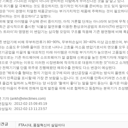
 기회는 기다리는 사람이 아니라 준비하는 사람에게 주어진다는 것을 잘 알고 있다.
의 위기를 잘 극복하는 것도 중요하지만, 장기적인 먹거리를 준비하는 것도 잊지 말아야
장은 “이미 경쟁이 치열한 제품군보다는 부가가치적인 제품에 주력하는 것이 필요하다”
준비하는 것이 중요하다”고 말했다.
위해 몇몇 아이템을 구상해 준비 중이지만, 아직 거론할 단계는 아니라며 보안에 무척 
최근 공식적으로 출시한 ‘식물성 절연유를 이용한 환상코어공법의 트라이(Tri) 변압기
스 트라이’라 명명된 이 변압기는 삼각형 모양의 구조를 적용해 기존 평면형에 비해 폭을
존 변압기에 비해 무부하전류가 80~90%, 무부하손실이 30~40% 이상 감소됐으며, 부
는 소음도 8~10dB 줄어든 것으로 나타나 고효율·저소음 변압기로서의 면모를 모두 
기공업을 이끌게 될 대표적인 미래 아이템은 이처럼 부가가치가 높으면서 고품질의 
“앞으로는 기존 하드웨어에 소프트웨어가 잘 결합돼 신뢰성을 높인 전력기자재 개발이 이
으로 구성하는 이유도 이러한 시장변화에 적극적으로 대응하기위한 것”이라고 소개했
 전력기기별 단품 위주로 진행해왔던 해외수출 전략도 다소 변경이 예상된다.
장은 “해외수출 형태는 현지 기업의 요구에 따라 생산공장을 시공하는 방식의 플랜트 
자가 만족감을 표시할 때 가장 큰 보람을 느낍니다. 또 소비자를 만족시키려면 스스로 
 즐겁게 일하려 노력한다는 양 사장은 ‘혈색이 좋다’는 말을 많이 듣는다. 즐거운 마음
이런 마음이 주위에 전해져 업계 발전을 위해 서로 협력하고 동참하는 분위기가 조성됐
기자 (ankh@electimes.com)
일자 : 2012-02-15 09:45:19
일자 : 2012-02-13 11:23:57
FTA시대, 품질혁신이 살길이다