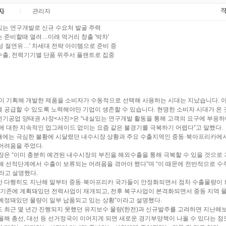
관리자
는 연구개발로 신규 수요처 발굴 주력
 준비할때 열려…미래 먹거리 창출 '박차'
성 절연유…' 차세대 전략 아이템으로 준비 중
출, 전력기기별 단품 위주서 플랜트로 집중
이 기획해 개발한 제품을 소비자가 수동적으로 선택해 사용하는 시대는 지났습니다. 
 공급할 수 있도록 노력해야만 기업이 생존할 수 있습니다. 현명한 소비자 시대가 온 
기공업 양태권 사장<사진>은 “내실있는 연구개발 활동을 통해 고객의 요구에 부응하며
에 대한 지속적인 업그레이드 없이는 요즘 같은 불경기를 극복하기 어렵다”고 말했다.
에는 극심한 불황에 시달렸던 내수시장 상황과 주요 수출지역인 중동·북아프리카에
어려움을 주었다.
장은 “이미 충분히 예견된 내수시장의 부진을 해외수출을 통해 극복할 수 있을 것으로 
해 선적단계에서 수출이 보류되는 어려움을 겪어야 했다”며 “이 때문에 전반적으로 수
라고 설명했다.
 다행히도 지난해 말부터 중동·북아프리카 국가들이 안정화되면서 점차 수출물량이 
“기존에 계획돼있던 전력사업이 재개되고, 전후 복구사업이 본격화되면서 중동 지역 물량
예정돼있던 물량이 일부 납품되고 있는 상황”이라고 설명했다.
 최근 몇 년간 진행되지 못했던 유지보수 물량(한전)과 신규발주를 고려하면 지난해보
올해 총선, 대선 등 선거정국이 이어지게 되면 새로운 경기부양책이 나올 수 있다는 점